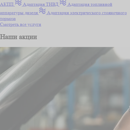
АКПП
Адаптация ТНВД
Адаптация топливной
аппаратуры дизеля
Адаптация электрического стояночного
тормоза
Смотреть все услуги
Наши акции