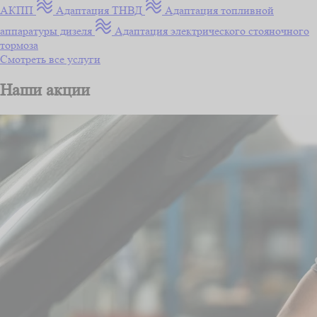
АКПП
Адаптация ТНВД
Адаптация топливной
аппаратуры дизеля
Адаптация электрического стояночного
тормоза
Смотреть все услуги
Наши акции