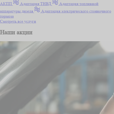
АКПП
Адаптация ТНВД
Адаптация топливной
аппаратуры дизеля
Адаптация электрического стояночного
тормоза
Смотреть все услуги
Наши акции