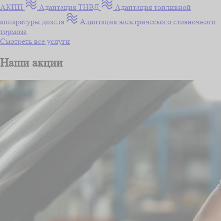
АКПП
Адаптация ТНВД
Адаптация топливной
аппаратуры дизеля
Адаптация электрического стояночного
тормоза
Смотреть все услуги
Наши акции