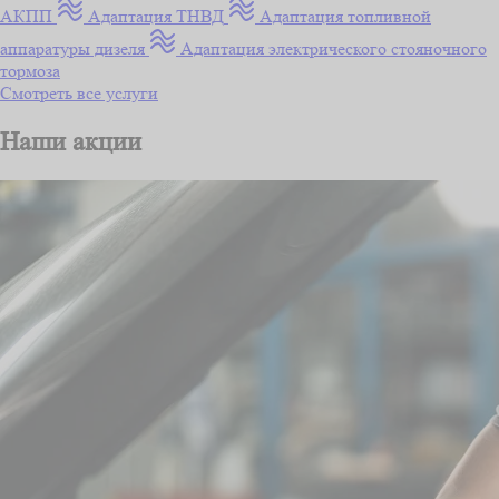
АКПП
Адаптация ТНВД
Адаптация топливной
аппаратуры дизеля
Адаптация электрического стояночного
тормоза
Смотреть все услуги
Наши акции