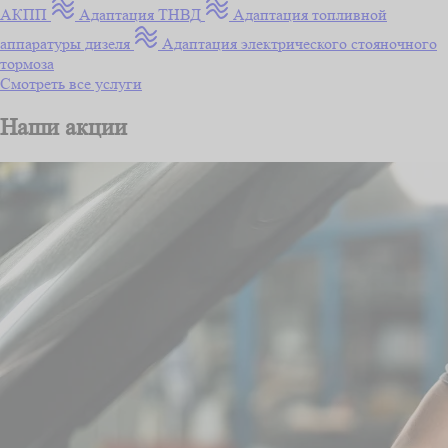
АКПП
Адаптация ТНВД
Адаптация топливной
аппаратуры дизеля
Адаптация электрического стояночного
тормоза
Смотреть все услуги
Наши акции