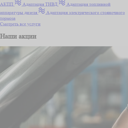
АКПП
Адаптация ТНВД
Адаптация топливной
аппаратуры дизеля
Адаптация электрического стояночного
тормоза
Смотреть все услуги
Наши акции